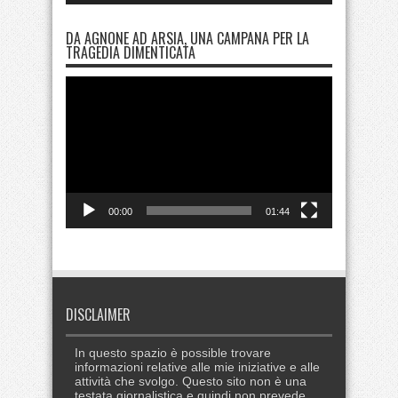
DA AGNONE AD ARSIA, UNA CAMPANA PER LA
TRAGEDIA DIMENTICATA
Video
Player
00:00
01:44
DISCLAIMER
In questo spazio è possible trovare
informazioni relative alle mie iniziative e alle
attività che svolgo. Questo sito non è una
testata giornalistica e quindi non prevede